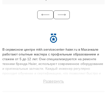
В сервисном центре mkh.servicecenter-haier.ru в Махачкале
работают опытные мастера с профильным образованием и
стажем от 5 до 12 лет. Они специализируются на ремонте
техники бренда Haier, используют современное оборудование
и оригинальные запчасти. Каждый инженер регулярно
проходит обучение и сертификацию, что позволяет быстро и
точноdiagnostikировать поломки и восстанавливать технику с
Развернуть
сохранением гарантии до 3 лет. Наши мастера решают
сложные случаи: от замены матриц и материнских плат до
ремонта после залития и восстановления данных. Благодаря
высокой квалификации и ответственному подходу клиенты
получают быстрый, качественный ремонт и понятные
объяснения по результатам диагностики.