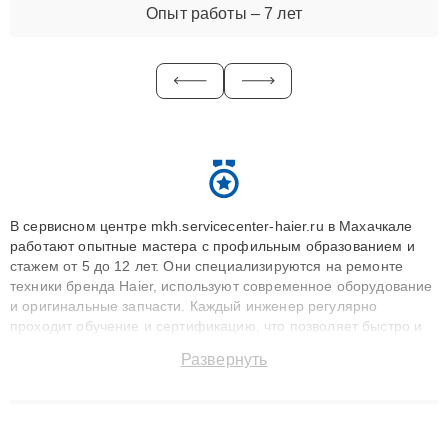
Опыт работы – 7 лет
В сервисном центре mkh.servicecenter-haier.ru в Махачкале
работают опытные мастера с профильным образованием и
стажем от 5 до 12 лет. Они специализируются на ремонте
техники бренда Haier, используют современное оборудование
и оригинальные запчасти. Каждый инженер регулярно
проходит обучение и сертификацию, что позволяет быстро и
точноdiagnostikировать поломки и восстанавливать технику с
Развернуть
сохранением гарантии до 3 лет. Наши мастера решают
сложные случаи: от замены матриц и материнских плат до
ремонта после залития и восстановления данных. Благодаря
высокой квалификации и ответственному подходу клиенты
получают быстрый, качественный ремонт и понятные