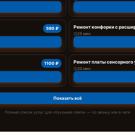
Ремонт конфорки с расши
590 ₽
25 мин
Ремонт платы сенсорного
1100 ₽
20 мин
Показать всё
Полный список услуг для «
Кухонная плита
» — по звонку или в чате