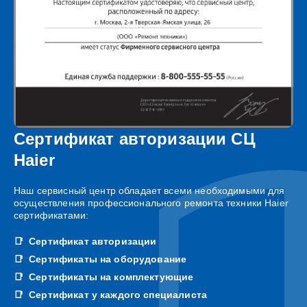
Сертификат авторизации СЦ
Haier
Наш сервисный центр обладает всеми необходимыми для
осуществления профессионального ремонта техники Haier
сертификатами:
Сертификат авторизации
Сертификаты на оборудование
Сертификаты на комплектующие
Сертификат у каждого специалиста