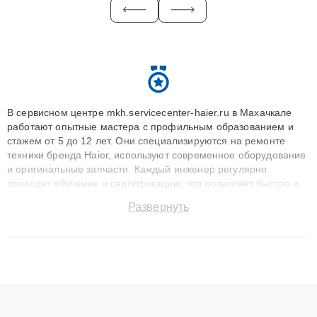
В сервисном центре mkh.servicecenter-haier.ru в Махачкале
работают опытные мастера с профильным образованием и
стажем от 5 до 12 лет. Они специализируются на ремонте
техники бренда Haier, используют современное оборудование
и оригинальные запчасти. Каждый инженер регулярно
проходит обучение и сертификацию, что позволяет быстро и
точноdiagnostikировать поломки и восстанавливать технику с
Развернуть
сохранением гарантии до 3 лет. Наши мастера решают
сложные случаи: от замены матриц и материнских плат до
ремонта после залития и восстановления данных. Благодаря
высокой квалификации и ответственному подходу клиенты
получают быстрый, качественный ремонт и понятные
объяснения по результатам диагностики.