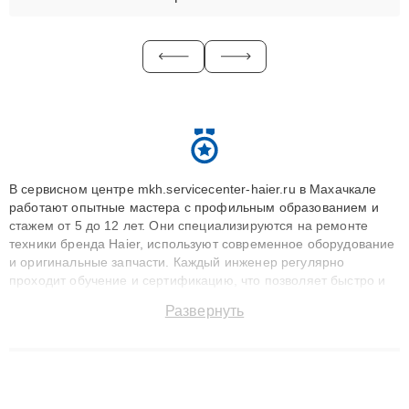
В сервисном центре mkh.servicecenter-haier.ru в Махачкале
работают опытные мастера с профильным образованием и
стажем от 5 до 12 лет. Они специализируются на ремонте
техники бренда Haier, используют современное оборудование
и оригинальные запчасти. Каждый инженер регулярно
проходит обучение и сертификацию, что позволяет быстро и
точноdiagnostikировать поломки и восстанавливать технику с
Развернуть
сохранением гарантии до 3 лет. Наши мастера решают
сложные случаи: от замены матриц и материнских плат до
ремонта после залития и восстановления данных. Благодаря
высокой квалификации и ответственному подходу клиенты
получают быстрый, качественный ремонт и понятные
объяснения по результатам диагностики.