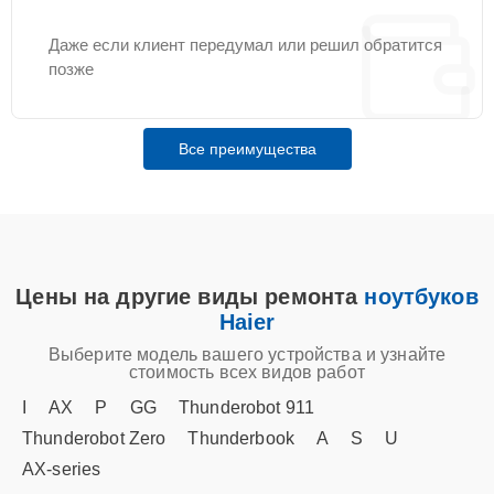
Даже если клиент передумал или решил обратится
позже
Все преимущества
Цены на другие виды ремонта
ноутбуков
Haier
Выберите модель вашего устройства и узнайте
стоимость всех видов работ
I
AX
P
GG
Thunderobot 911
Thunderobot Zero
Thunderbook
A
S
U
AX‑series