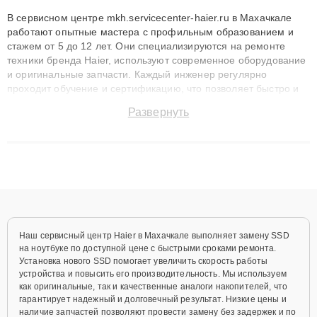
В сервисном центре mkh.servicecenter-haier.ru в Махачкале
работают опытные мастера с профильным образованием и
стажем от 5 до 12 лет. Они специализируются на ремонте
техники бренда Haier, используют современное оборудование
и оригинальные запчасти. Каждый инженер регулярно
проходит обучение и сертификацию, что позволяет быстро и
точноdiagnostikировать поломки и восстанавливать технику с
Развернуть
сохранением гарантии до 3 лет. Наши мастера решают
сложные случаи: от замены матриц и материнских плат до
ремонта после залития и восстановления данных. Благодаря
высокой квалификации и ответственному подходу клиенты
получают быстрый, качественный ремонт и понятные
объяснения по результатам диагностики.
Наш сервисный центр Haier в Махачкале выполняет замену SSD
на ноутбуке по доступной цене с быстрыми сроками ремонта.
Установка нового SSD помогает увеличить скорость работы
устройства и повысить его производительность. Мы используем
как оригинальные, так и качественные аналоги накопителей, что
гарантирует надежный и долговечный результат. Низкие цены и
наличие запчастей позволяют провести замену без задержек и по