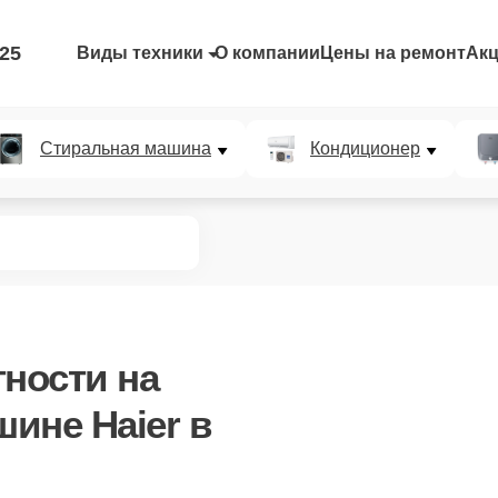
-25
Виды техники
О компании
Цены на ремонт
Ак
Стиральная машина
Кондиционер
тности
на
ине Haier в