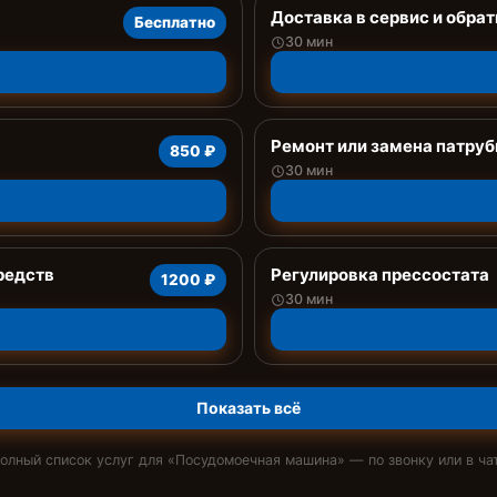
Доставка в сервис и обрат
Бесплатно
30 мин
Ремонт или замена патруб
850 ₽
30 мин
редств
Регулировка прессостата
1200 ₽
30 мин
Показать всё
олный список услуг для «
Посудомоечная машина
» — по звонку или в ча