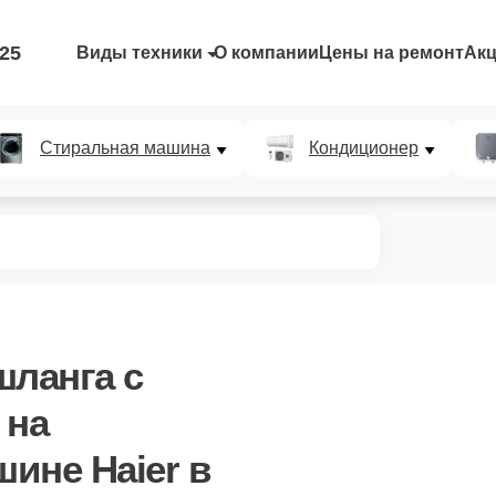
-25
Виды техники
О компании
Цены на ремонт
Ак
Стиральная машина
Кондиционер
шланга с
на
ине Haier в