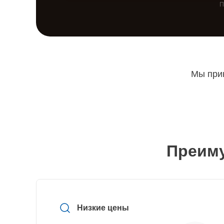
П
Мы прин
Преиму
Низкие цены