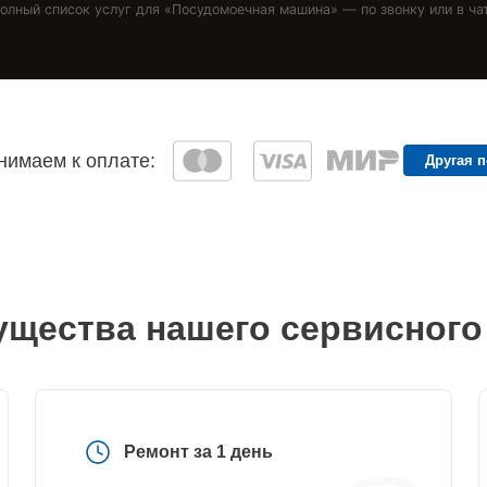
олный список услуг для «
Посудомоечная машина
» — по звонку или в ча
имаем к оплате:
Другая 
щества нашего сервисного
Ремонт за 1 день