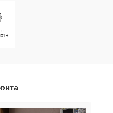
сос
H01H
монта