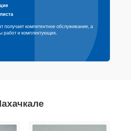
щие
алиста
т получает компетентное обслуживание, а
ды работ и комплектующих.
Махачкале