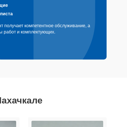
щие
алиста
т получает компетентное обслуживание, а
ды работ и комплектующих.
Махачкале