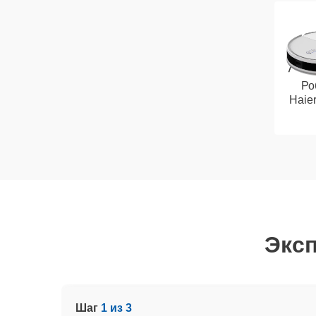
Ро
Haie
Эксп
Шаг
1 из 3