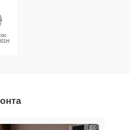
сос
H01H
монта