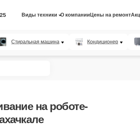
-25
Виды техники
О компании
Цены на ремонт
Ак
Стиральная машина
Кондиционер
ивание
на роботе-
ахачкале