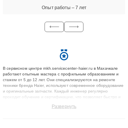
Опыт работы – 7 лет
В сервисном центре mkh.servicecenter-haier.ru в Махачкале
работают опытные мастера с профильным образованием и
стажем от 5 до 12 лет. Они специализируются на ремонте
техники бренда Haier, используют современное оборудование
и оригинальные запчасти. Каждый инженер регулярно
проходит обучение и сертификацию, что позволяет быстро и
точноdiagnostikировать поломки и восстанавливать технику с
Развернуть
сохранением гарантии до 3 лет. Наши мастера решают
сложные случаи: от замены матриц и материнских плат до
ремонта после залития и восстановления данных. Благодаря
высокой квалификации и ответственному подходу клиенты