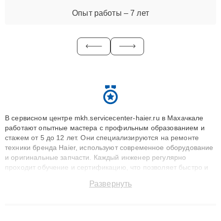
Опыт работы – 7 лет
В сервисном центре mkh.servicecenter-haier.ru в Махачкале
работают опытные мастера с профильным образованием и
стажем от 5 до 12 лет. Они специализируются на ремонте
техники бренда Haier, используют современное оборудование
и оригинальные запчасти. Каждый инженер регулярно
проходит обучение и сертификацию, что позволяет быстро и
точноdiagnostikировать поломки и восстанавливать технику с
Развернуть
сохранением гарантии до 3 лет. Наши мастера решают
сложные случаи: от замены матриц и материнских плат до
ремонта после залития и восстановления данных. Благодаря
высокой квалификации и ответственному подходу клиенты