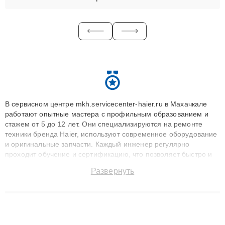
В сервисном центре mkh.servicecenter-haier.ru в Махачкале
работают опытные мастера с профильным образованием и
стажем от 5 до 12 лет. Они специализируются на ремонте
техники бренда Haier, используют современное оборудование
и оригинальные запчасти. Каждый инженер регулярно
проходит обучение и сертификацию, что позволяет быстро и
точноdiagnostikировать поломки и восстанавливать технику с
Развернуть
сохранением гарантии до 3 лет. Наши мастера решают
сложные случаи: от замены матриц и материнских плат до
ремонта после залития и восстановления данных. Благодаря
высокой квалификации и ответственному подходу клиенты
получают быстрый, качественный ремонт и понятные
объяснения по результатам диагностики.