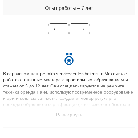
Опыт работы – 7 лет
В сервисном центре mkh.servicecenter-haier.ru в Махачкале
работают опытные мастера с профильным образованием и
стажем от 5 до 12 лет. Они специализируются на ремонте
техники бренда Haier, используют современное оборудование
и оригинальные запчасти. Каждый инженер регулярно
проходит обучение и сертификацию, что позволяет быстро и
точноdiagnostikировать поломки и восстанавливать технику с
Развернуть
сохранением гарантии до 3 лет. Наши мастера решают
сложные случаи: от замены матриц и материнских плат до
ремонта после залития и восстановления данных. Благодаря
высокой квалификации и ответственному подходу клиенты