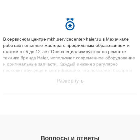
В сервисном центре mkh.servicecenter-haier.ru в Махачкале
работают опытные мастера с профильным образованием и
стажем от 5 до 12 лет. Они специализируются на ремонте
техники бренда Haier, используют современное оборудование
и оригинальные запчасти. Каждый инженер регулярно
проходит обучение и сертификацию, что позволяет быстро и
точноdiagnostikировать поломки и восстанавливать технику с
Развернуть
сохранением гарантии до 3 лет. Наши мастера решают
сложные случаи: от замены матриц и материнских плат до
ремонта после залития и восстановления данных. Благодаря
высокой квалификации и ответственному подходу клиенты
получают быстрый, качественный ремонт и понятные
объяснения по результатам диагностики.
Вопросы и ответы