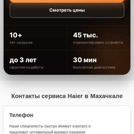
Смотреть цены
10+
45 тыс.
лет на рынке
отремонтировано устройств
до 3 лет
30 мин
гарантия на работы
бесплатная диагностика
Контакты сервиса Haier в Махачкале
Телефон
Наши специалисты быстро вникнут в вопрос и
предложат оптимальный вариант решения