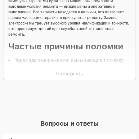
замену электросхемы сушильных машин. Мы предлагаем
выгодные условия ремонта — низкие цены и оперативное
выполнение. Все запчасти находятся в наличии, что позволяет
нашим мастерам оперативно приступить к ремонту. Замена
электросхемы требует высокого уровня квалификации и точности,
что гарантирует долгий срок службы вашей техники после
ремонта.
Частые причины поломки
Перепады напряжения, вызывающие поломку
Замыкание проводов
Развернуть
Повреждение компонентов
Перегрев устройства
Неисправность блока управления
Для начала ремонта свяжитесь с нами по телефону или оставьте
Заявку на сайте
. После этого специалист свяжется с вами в
течение минуты для уточнения всех вопросов и записи на
Вопросы и ответы
диагностику и замену.
Главные особенности