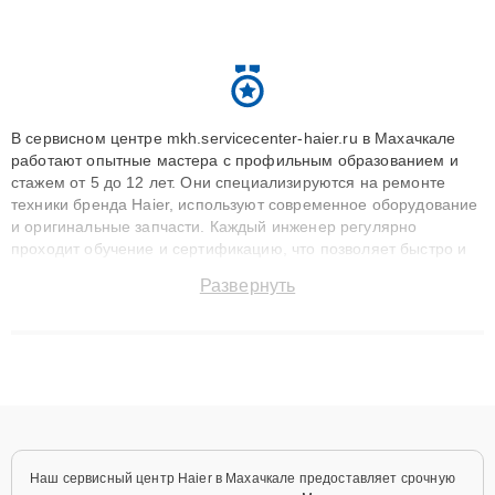
В сервисном центре mkh.servicecenter-haier.ru в Махачкале
работают опытные мастера с профильным образованием и
стажем от 5 до 12 лет. Они специализируются на ремонте
техники бренда Haier, используют современное оборудование
и оригинальные запчасти. Каждый инженер регулярно
проходит обучение и сертификацию, что позволяет быстро и
точноdiagnostikировать поломки и восстанавливать технику с
Развернуть
сохранением гарантии до 3 лет. Наши мастера решают
сложные случаи: от замены матриц и материнских плат до
ремонта после залития и восстановления данных. Благодаря
высокой квалификации и ответственному подходу клиенты
получают быстрый, качественный ремонт и понятные
объяснения по результатам диагностики.
Наш сервисный центр Haier в Махачкале предоставляет срочную