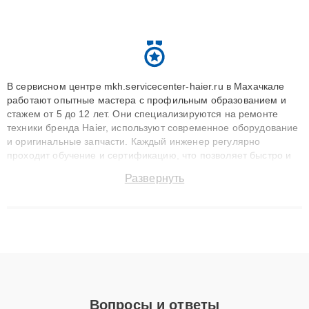
В сервисном центре mkh.servicecenter-haier.ru в Махачкале
работают опытные мастера с профильным образованием и
стажем от 5 до 12 лет. Они специализируются на ремонте
техники бренда Haier, используют современное оборудование
и оригинальные запчасти. Каждый инженер регулярно
проходит обучение и сертификацию, что позволяет быстро и
точноdiagnostikировать поломки и восстанавливать технику с
Развернуть
сохранением гарантии до 3 лет. Наши мастера решают
сложные случаи: от замены матриц и материнских плат до
ремонта после залития и восстановления данных. Благодаря
высокой квалификации и ответственному подходу клиенты
получают быстрый, качественный ремонт и понятные
объяснения по результатам диагностики.
Вопросы и ответы