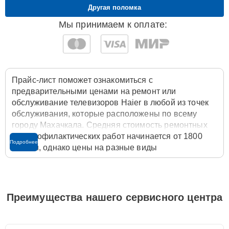
Другая поломка
Мы принимаем к оплате:
Прайс-лист поможет ознакомиться с
предварительными ценами на ремонт или
обслуживание телевизоров Haier в любой из точек
обслуживания, которые расположены по всему
городу Махачкала. Средняя стоимость ремонтных
или профилактических работ начинается от 1800
Подробнее
рублей, однако цены на разные виды
комплектующих могут различаться. Полную
стоимость работ с учётом запчастей или расходных
материалов необходимо уточнять со специалистом
службы заботы о клиентах. Для расчета итоговой
Преимущества нашего сервисного центра
стоимости ремонта телевизора достаточно
позвонить по телефону горячей линии
+7 (800) 100-
91-25
или оставить заявку на нашем сайте