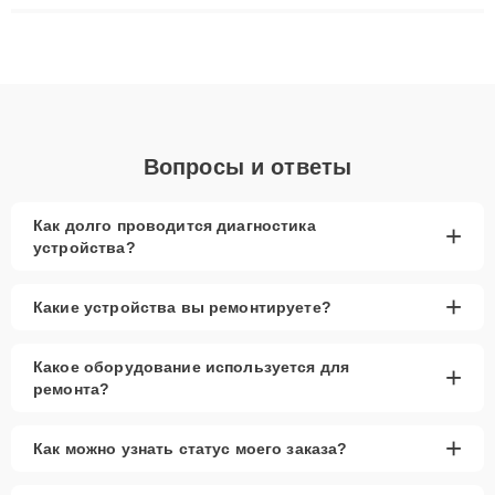
ремонта после залития и восстановления данных. Благодаря
высокой квалификации и ответственному подходу клиенты
получают быстрый, качественный ремонт и понятные
объяснения по результатам диагностики.
Вопросы и ответы
Как долго проводится диагностика
+
устройства?
+
Какие устройства вы ремонтируете?
Какое оборудование используется для
+
ремонта?
+
Как можно узнать статус моего заказа?