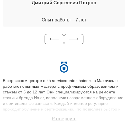
Дмитрий Сергеевич Петров
Опыт работы – 7 лет
В сервисном центре mkh.servicecenter-haier.ru в Махачкале
работают опытные мастера с профильным образованием и
стажем от 5 до 12 лет. Они специализируются на ремонте
техники бренда Haier, используют современное оборудование
и оригинальные запчасти. Каждый инженер регулярно
проходит обучение и сертификацию, что позволяет быстро и
точноdiagnostikировать поломки и восстанавливать технику с
Развернуть
сохранением гарантии до 3 лет. Наши мастера решают
сложные случаи: от замены матриц и материнских плат до