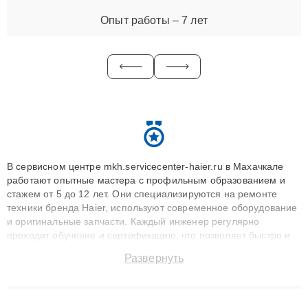
Опыт работы – 7 лет
В сервисном центре mkh.servicecenter-haier.ru в Махачкале
работают опытные мастера с профильным образованием и
стажем от 5 до 12 лет. Они специализируются на ремонте
техники бренда Haier, используют современное оборудование
и оригинальные запчасти. Каждый инженер регулярно
проходит обучение и сертификацию, что позволяет быстро и
точноdiagnostikировать поломки и восстанавливать технику с
Развернуть
сохранением гарантии до 3 лет. Наши мастера решают
сложные случаи: от замены матриц и материнских плат до
ремонта после залития и восстановления данных. Благодаря
высокой квалификации и ответственному подходу клиенты