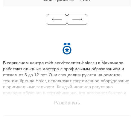
В сервисном центре mkh.servicecenter-haier.ru в Махачкале
работают опытные мастера с профильным образованием и
стажем от 5 до 12 лет. Они специализируются на ремонте
техники бренда Haier, используют современное оборудование
и оригинальные запчасти. Каждый инженер регулярно
проходит обучение и сертификацию, что позволяет быстро и
точноdiagnostikировать поломки и восстанавливать технику с
Развернуть
сохранением гарантии до 3 лет. Наши мастера решают
сложные случаи: от замены матриц и материнских плат до
ремонта после залития и восстановления данных. Благодаря
высокой квалификации и ответственному подходу клиенты
получают быстрый, качественный ремонт и понятные