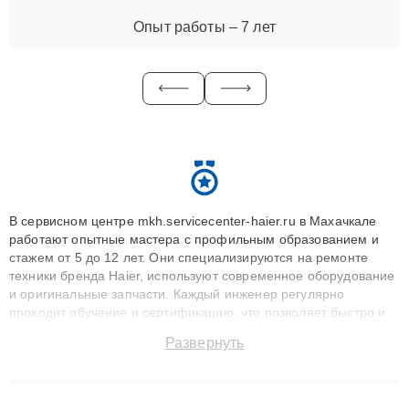
Опыт работы – 7 лет
В сервисном центре mkh.servicecenter-haier.ru в Махачкале
работают опытные мастера с профильным образованием и
стажем от 5 до 12 лет. Они специализируются на ремонте
техники бренда Haier, используют современное оборудование
и оригинальные запчасти. Каждый инженер регулярно
проходит обучение и сертификацию, что позволяет быстро и
точноdiagnostikировать поломки и восстанавливать технику с
Развернуть
сохранением гарантии до 3 лет. Наши мастера решают
сложные случаи: от замены матриц и материнских плат до
ремонта после залития и восстановления данных. Благодаря
высокой квалификации и ответственному подходу клиенты