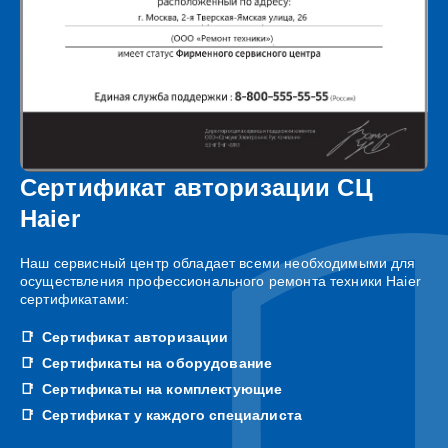
Сертификат авторизации СЦ
Haier
Наш сервисный центр обладает всеми необходимыми для
осуществления профессионального ремонта техники Haier
сертификатами:
Сертификат авторизации
Сертификаты на оборудование
Сертификаты на комплектующие
Сертификат у каждого специалиста