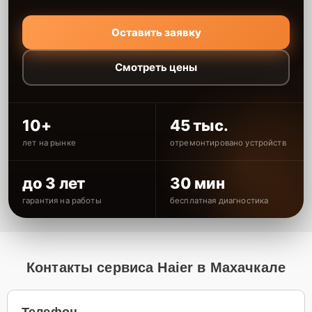
Оставить заявку
Смотреть цены
10+
45 тыс.
лет на рынке
отремонтировано устройств
до 3 лет
30 мин
гарантия на работы
бесплатная диагностика
Контакты сервиса Haier в Махачкале
Телефон