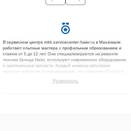
В сервисном центре mkh.servicecenter-haier.ru в Махачкале
работают опытные мастера с профильным образованием и
стажем от 5 до 12 лет. Они специализируются на ремонте
техники бренда Haier, используют современное оборудование
и оригинальные запчасти. Каждый инженер регулярно
проходит обучение и сертификацию, что позволяет быстро и
точноdiagnostikировать поломки и восстанавливать технику с
Развернуть
сохранением гарантии до 3 лет. Наши мастера решают
сложные случаи: от замены матриц и материнских плат до
ремонта после залития и восстановления данных. Благодаря
высокой квалификации и ответственному подходу клиенты
получают быстрый, качественный ремонт и понятные
объяснения по результатам диагностики.