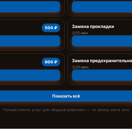
Замена прокладки
500 ₽
15 мин
Замена предохранительно
600 ₽
20 мин
Показать всё
Полный список услуг для «
Водонагреватель
» — по звонку или в чате