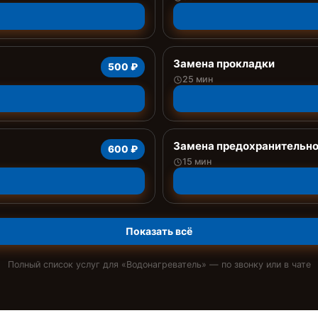
Замена прокладки
500 ₽
25 мин
Замена предохранительно
600 ₽
15 мин
Показать всё
Полный список услуг для «
Водонагреватель
» — по звонку или в чате